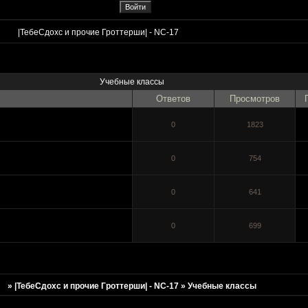
»
|ТебеСдохс и прочие Гроттерши| - NC-17
»
Учебные классы
Учебные классы
Ответов
Просмотров
0
1823
0
754
0
641
0
699
»
|ТебеСдохс и прочие Гроттерши| - NC-17
»
Учебные классы