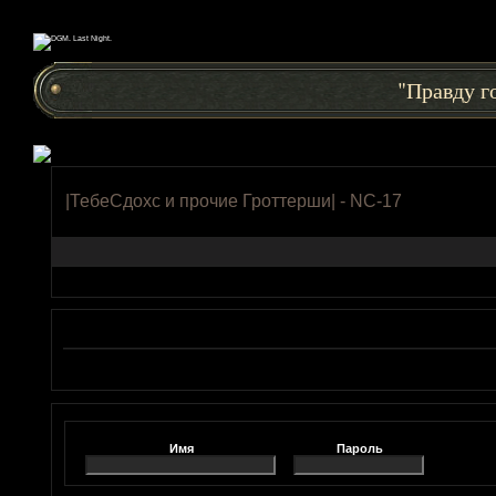
"Правду го
|ТебеСдохс и прочие Гроттерши| - NC-17
Имя
Пароль