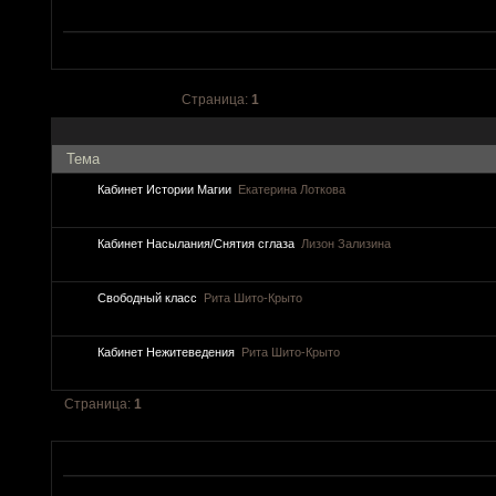
Страница:
1
Тема
Кабинет Истории Магии
Екатерина Лоткова
Кабинет Насылания/Снятия сглаза
Лизон Зализина
Свободный класс
Рита Шито-Крыто
Кабинет Нежитеведения
Рита Шито-Крыто
Страница:
1